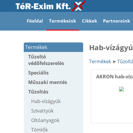
Főoldal
Termékeink
Cikkek
Partnereink
Hab-vízágy
Termékek
Tűzoltó
Termékek
➤
Tűzolt
védőfelszerelés
Speciális
AKRON hab-víz
Műszaki mentés
Tűzoltás
Hab-vízágyúk
Szivattyúk
Oltóanyagok
Tömlők