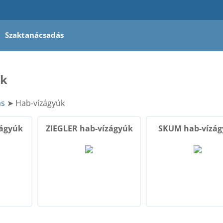
Szaktanácsadás
úk
ás
➤ Hab-vízágyúk
ágyúk
ZIEGLER hab-vízágyúk
SKUM hab-vízá