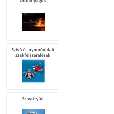
Oltóanyagok
Szívó-és nyomóoldali
szakfelszerelések
Szivattyúk