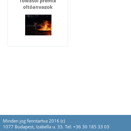
Towasol premix
oltóanyagok
Minden jog fenntartva 2016 (c)
1077 Budapest, Izabella u. 33. Tel: +36 30 185 33 03